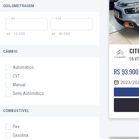
QUILOMETRAGEM
de
até
ex.: 10.000
ex.: 40.000
CIT
C­ÂMBIO
1.6 VT
Automático
R$ 93.900
CVT
2023/20
Manual
Semi-Automático
COMBUSTÍ­VEL
Flex
Gasolina