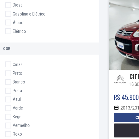
Diesel
Gasolina e Elétrico
Álcool
Elétrico
COR
Cinza
Preto
CIT
Branco
1.6 G
Prata
R$ 45.900
Azul
2013/20
Verde
Bege
C
Vermelho
Roxo