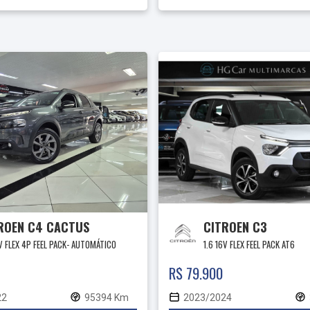
ROEN C4 CACTUS
CITROEN C3
6V FLEX 4P FEEL PACK- AUTOMÁTICO
1.6 16V FLEX FEEL PACK AT6
R$ 79.900
22
95394 Km
2023/2024