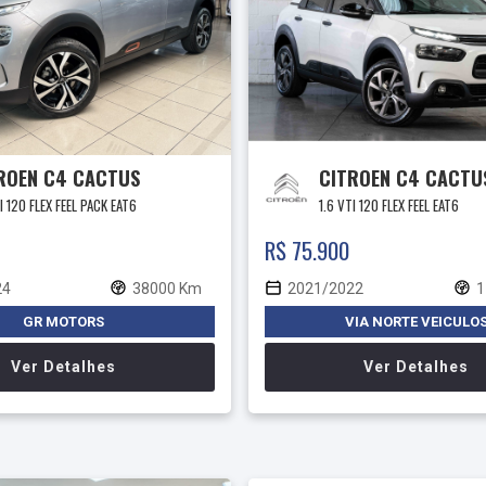
ROEN C4 CACTUS
CITROEN C4 CACTU
I 120 FLEX FEEL PACK EAT6
1.6 VTI 120 FLEX FEEL EAT6
R$ 75.900
24
38000 Km
2021/2022
1
GR MOTORS
VIA NORTE VEICULO
Ver Detalhes
Ver Detalhes