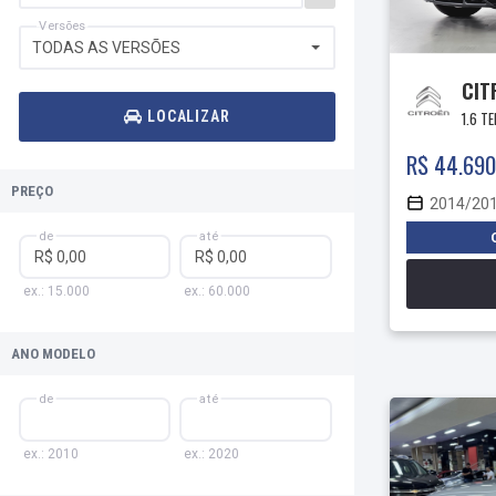
Versões
TODAS AS VERSÕES
CIT
1.6 T
LOCALIZAR
R$ 44.690
PREÇO
2014/20
de
até
ex.: 15.000
ex.: 60.000
ANO MODELO
de
até
ex.: 2010
ex.: 2020