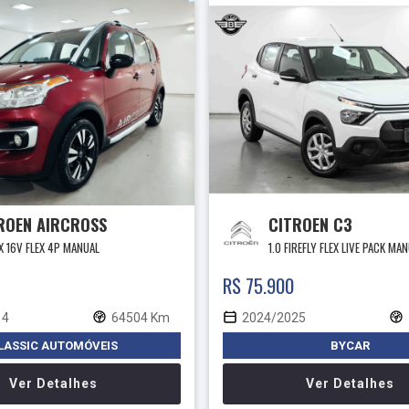
ROEN AIRCROSS
CITROEN C3
LX 16V FLEX 4P MANUAL
1.0 FIREFLY FLEX LIVE PACK MA
R$ 75.900
14
64504 Km
2024/2025
LASSIC AUTOMÓVEIS
BYCAR
Ver Detalhes
Ver Detalhes