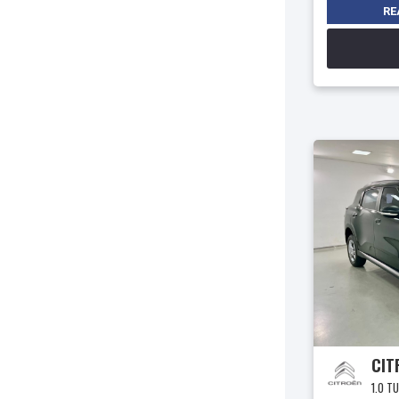
RE
CIT
1.0 T