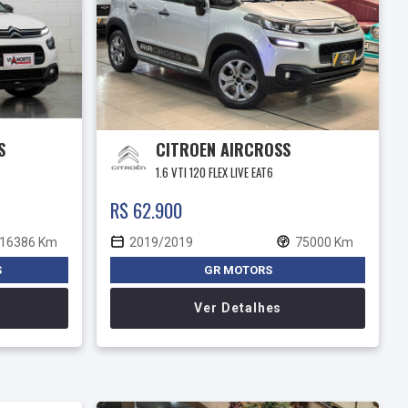
S
CITROEN AIRCROSS
1.6 VTI 120 FLEX LIVE EAT6
R$ 62.900
16386 Km
2019/2019
75000 Km
S
GR MOTORS
Ver Detalhes