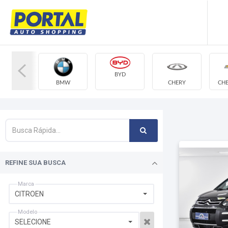
BYD
AUDI
BMW
CHERY
CH
REFINE SUA BUSCA
Marca
CITROEN
Modelo
SELECIONE