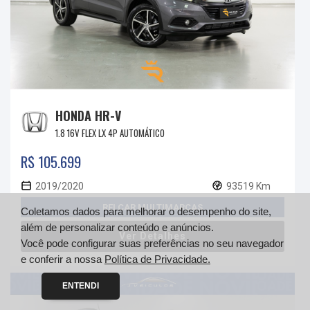
HONDA HR-V
1.8 16V FLEX LX 4P AUTOMÁTICO
R$ 105.699
2019/2020
93519 Km
REI CAR MULTIMARCAS
Coletamos dados para melhorar o desempenho do site,
além de personalizar conteúdo e anúncios.
Ver Detalhes
Você pode configurar suas preferências no seu navegador
e conferir a nossa
Política de Privacidade.
ENTENDI