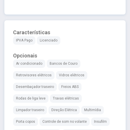
Características
IPVA Pago
Licenciado
Opcionais
Ar condicionado
Bancos de Couro
Retrovisores elétricos
Vidros elétricos
Desembaçador traseiro
Freios ABS
Rodas de liga leve
Travas elétricas
Limpador traseiro
Direção Elétrica
Multimídia
Porta copos
Controle de som no volante
Insufilm