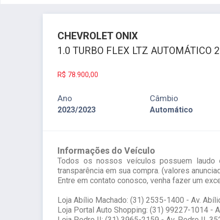
CHEVROLET
ONIX
1.0 TURBO FLEX LTZ AUTOMÁTICO 2
R$
78.900,00
Ano
Câmbio
2023/2023
Automático
Informações do Veículo
Todos os nossos veículos possuem laudo ca
transparência em sua compra. (valores anunciad
Entre em contato conosco, venha fazer um exc
Loja Abílio Machado: (31) 2535-1400 - Av. Abíl
Loja Portal Auto Shopping: (31) 99227-1014 - A
Loja Pedro II: (31) 3965-2159 - Av. Pedro II, 3