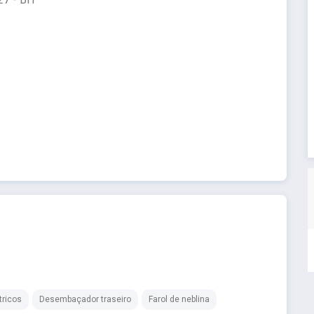
tricos
Desembaçador traseiro
Farol de neblina