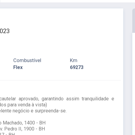
023
Combustível
Km
Flex
69273
utelar aprovado, garantindo assim tranquilidade e
os para venda à vista)
elente negócio e surpreenda-se.
io Machado, 1400 - BH
v. Pedro II, 1900 - BH
527 - BH