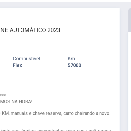
LINE AUTOMÁTICO 2023
Combustível
Km
Flex
57000
***
DEMOS NA HORA!
KM, manuais e chave reserva, carro cheirando a novo.
a junto aos órgãos competentes para que você possa