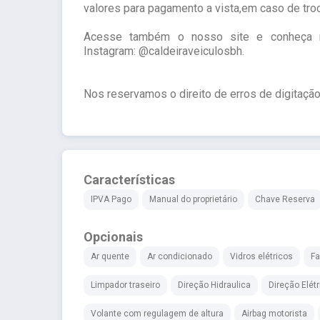
valores para pagamento a vista,em caso de troc
Acesse também o nosso site e conheça no
Instagram: @caldeiraveiculosbh.
Nos reservamos o direito de erros de digitação
Características
IPVA Pago
Manual do proprietário
Chave Reserva
Opcionais
Ar quente
Ar condicionado
Vidros elétricos
Fa
Limpador traseiro
Direção Hidraulica
Direção Elétr
Volante com regulagem de altura
Airbag motorista