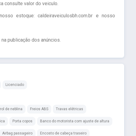
a consulte valor do veiculo.
sso estoque: caldeiraveiculosbh.com.br e nosso
 na publicação dos anúncios.
Licenciado
rol de neblina
Freios ABS
Travas elétricas
ica
Porta copos
Banco do motorista com ajuste de altura
Airbag passageiro
Encosto de cabeça traseiro