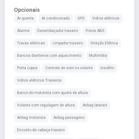
Opcionais
Ar quente
Ar condicionado
GPS
Vidros elétricos
Alarme
Desembaçador traseiro
Freios ABS
Travas elétricas
Limpador traseiro
Direção Elétrica
Bancos dianteiros com aquecimento
Multimídia
Porta copos
Controle de som no volante
Insufilm
Vidros elétricos Traseiros
Banco do motorista com ajuste de altura
Volante com regulagem de altura
Airbag laterais
Airbag motorista
Airbag passageiro
Encosto de cabeça traseiro