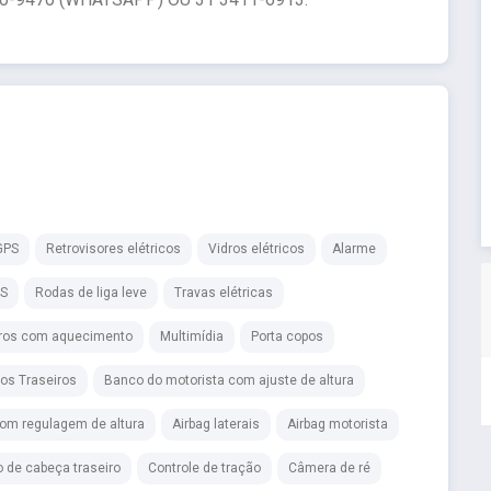
GPS
Retrovisores elétricos
Vidros elétricos
Alarme
BS
Rodas de liga leve
Travas elétricas
iros com aquecimento
Multimídia
Porta copos
cos Traseiros
Banco do motorista com ajuste de altura
om regulagem de altura
Airbag laterais
Airbag motorista
 de cabeça traseiro
Controle de tração
Câmera de ré