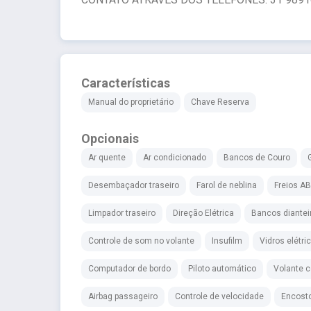
Características
Manual do proprietário
Chave Reserva
Opcionais
Ar quente
Ar condicionado
Bancos de Couro
Desembaçador traseiro
Farol de neblina
Freios A
Limpador traseiro
Direção Elétrica
Bancos diante
Controle de som no volante
Insufilm
Vidros elétri
Computador de bordo
Piloto automático
Volante c
Airbag passageiro
Controle de velocidade
Encosto