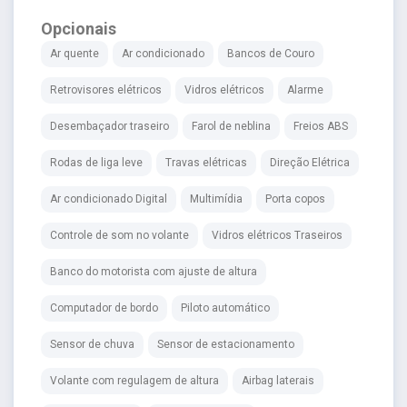
Opcionais
Ar quente
Ar condicionado
Bancos de Couro
Retrovisores elétricos
Vidros elétricos
Alarme
Desembaçador traseiro
Farol de neblina
Freios ABS
Rodas de liga leve
Travas elétricas
Direção Elétrica
Ar condicionado Digital
Multimídia
Porta copos
Controle de som no volante
Vidros elétricos Traseiros
Banco do motorista com ajuste de altura
Computador de bordo
Piloto automático
Sensor de chuva
Sensor de estacionamento
Volante com regulagem de altura
Airbag laterais